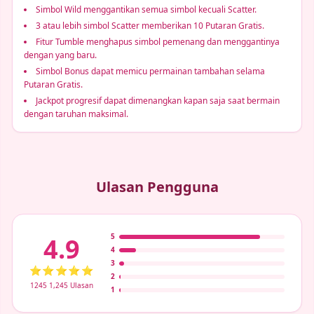
Simbol Wild menggantikan semua simbol kecuali Scatter.
3 atau lebih simbol Scatter memberikan 10 Putaran Gratis.
Fitur Tumble menghapus simbol pemenang dan menggantinya
dengan yang baru.
Simbol Bonus dapat memicu permainan tambahan selama
Putaran Gratis.
Jackpot progresif dapat dimenangkan kapan saja saat bermain
dengan taruhan maksimal.
Ulasan Pengguna
5
4.9
4
3
⭐⭐⭐⭐⭐
2
1245 1,245 Ulasan
1