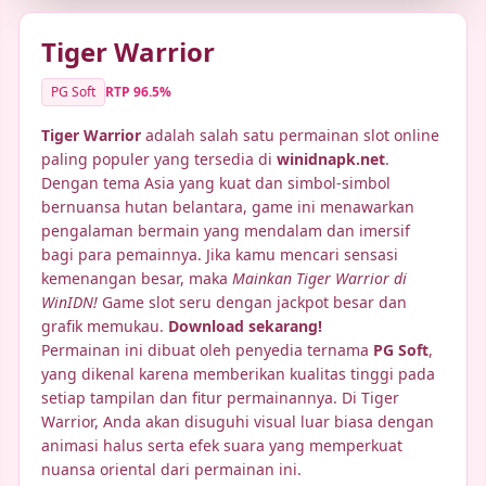
▶
Tiger Warrior
PG Soft
RTP 96.5%
Tiger Warrior
adalah salah satu permainan slot online
paling populer yang tersedia di
winidnapk.net
.
Dengan tema Asia yang kuat dan simbol-simbol
bernuansa hutan belantara, game ini menawarkan
pengalaman bermain yang mendalam dan imersif
bagi para pemainnya. Jika kamu mencari sensasi
kemenangan besar, maka
Mainkan Tiger Warrior di
WinIDN!
Game slot seru dengan jackpot besar dan
grafik memukau.
Download sekarang!
Permainan ini dibuat oleh penyedia ternama
PG Soft
,
yang dikenal karena memberikan kualitas tinggi pada
setiap tampilan dan fitur permainannya. Di Tiger
Warrior, Anda akan disuguhi visual luar biasa dengan
animasi halus serta efek suara yang memperkuat
nuansa oriental dari permainan ini.