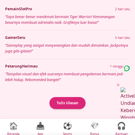
PemainSlotPro
2 hari lalu
“Saya benar-benar menikmati bermain Tiger Warrior! Kemenangan
besarnya membuat adrenalin naik. Grafiknya luar biasa!”
GamerSeru
5 hari lalu
“Gameplay yang sangat menyenangkan dan mudah dimainkan. Jackpotnya
juga gila-gilaan!”
PetarungHarimau
1 minggu lalu
“Tampilan visual dan efek suaranya membuat pengalaman bermain jadi
lebih hidup. Rekomended banget!”
Tulis Ulasan
🏠
📥
⚽
💎
🎧
Beranda
App
Sports
Bonus
Bantuan