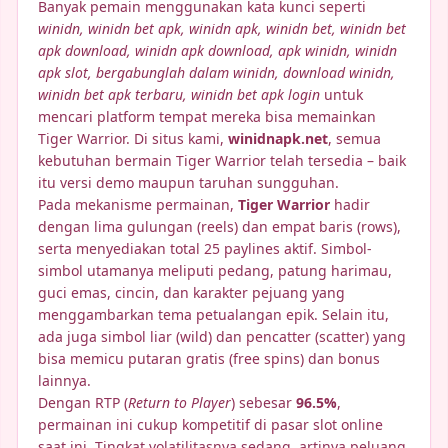
Banyak pemain menggunakan kata kunci seperti
winidn, winidn bet apk, winidn apk, winidn bet, winidn bet
apk download, winidn apk download, apk winidn, winidn
apk slot, bergabunglah dalam winidn, download winidn,
winidn bet apk terbaru, winidn bet apk login
untuk
mencari platform tempat mereka bisa memainkan
Tiger Warrior. Di situs kami,
winidnapk.net
, semua
kebutuhan bermain Tiger Warrior telah tersedia – baik
itu versi demo maupun taruhan sungguhan.
Pada mekanisme permainan,
Tiger Warrior
hadir
dengan lima gulungan (reels) dan empat baris (rows),
serta menyediakan total 25 paylines aktif. Simbol-
simbol utamanya meliputi pedang, patung harimau,
guci emas, cincin, dan karakter pejuang yang
menggambarkan tema petualangan epik. Selain itu,
ada juga simbol liar (wild) dan pencatter (scatter) yang
bisa memicu putaran gratis (free spins) dan bonus
lainnya.
Dengan RTP (
Return to Player
) sebesar
96.5%
,
permainan ini cukup kompetitif di pasar slot online
saat ini. Tingkat volatilitasnya sedang, artinya peluang